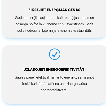
FIKSĒJIET ENERĢIJAS CENAS
Saules enerģija ļauj Jums fiksēt enerģijas cenas un
pasargā no fosilā kurināmā cenu svārstībām. Šāds
solis nodrošina ilgtermiņa ekonomisko stabilitāti.
R
UZLABOJIET ENERGOEFEKTIVITĀTI
Saules paneļi efektīvāk izmanto enerģiju, samazinot
fosilā kurināmā patēriņu un uzlabojot Jūsu
energoefektivitāti.
S