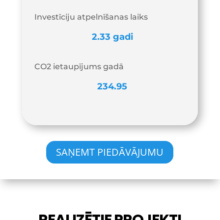
Investīciju atpelnīšanas laiks
CO2 ietaupījums gadā
SAŅEMT PIEDĀVĀJUMU
REALIZĒTIE PROJEKTI