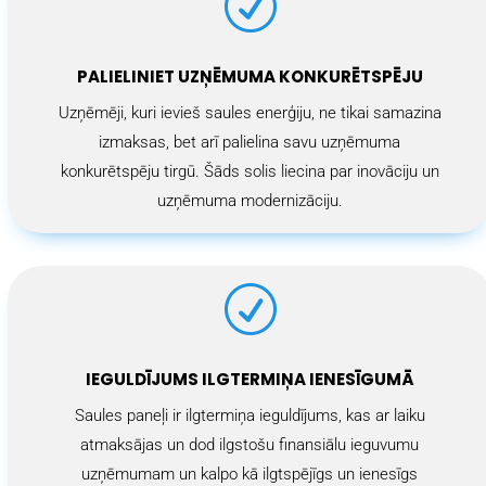
R
PALIELINIET UZŅĒMUMA KONKURĒTSPĒJU
Uzņēmēji, kuri ievieš saules enerģiju, ne tikai samazina
izmaksas, bet arī palielina savu uzņēmuma
konkurētspēju tirgū. Šāds solis liecina par inovāciju un
uzņēmuma modernizāciju.
R
IEGULDĪJUMS ILGTERMIŅA IENESĪGUMĀ
Saules paneļi ir ilgtermiņa ieguldījums, kas ar laiku
atmaksājas un dod ilgstošu finansiālu ieguvumu
uzņēmumam un kalpo kā ilgtspējīgs un ienesīgs