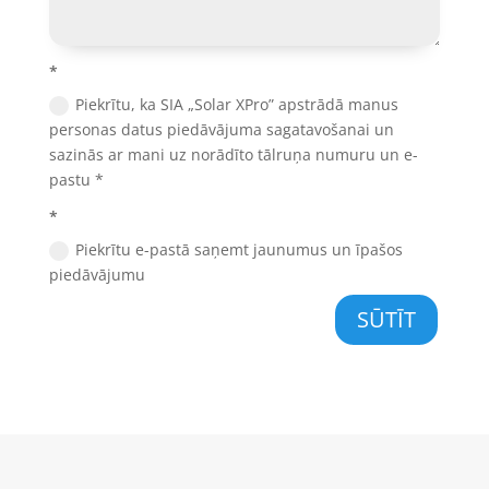
*
Piekrītu, ka SIA „Solar XPro” apstrādā manus
personas datus piedāvājuma sagatavošanai un
sazinās ar mani uz norādīto tālruņa numuru un e-
pastu *
*
Piekrītu e-pastā saņemt jaunumus un īpašos
piedāvājumu
SŪTĪT