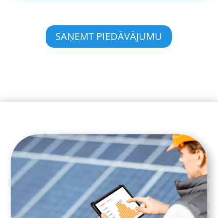
SAŅEMT PIEDĀVĀJUMU