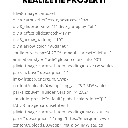
[divi8_image_carousel
divi8_carousel_effects_types=”coverflow”
divi8_sliderperview=”1″ divi8_autoplay=”off”
divi8_effect_slidestretch=”174″
divi8_arrow_padding=”19″
divi8_arrow_color=”#0da4e0″
_builder_version=”4.27.2″ _module_preset=”default”
animation_style=”fade” global_colors_info=”{}”]
[divi8_image_carousel_item heading=”3.2 MW saules
parka izbūve” description=” ”
img=”https://energum.lv/wp-
content/uploads/4.webp” img_alt=”3.2 MW saules
parka izbūve” _builder_version=”4.27.2″
_module_preset=”default” global_colors_info=”{}”]
[/divi8_image_carousel_item]
[divi8_image_carousel_item heading=”4MW saules
parks” description=” ” img=”https://energum.lv/wp-
content/uploads/3.webp” img_alt=”4MW saules