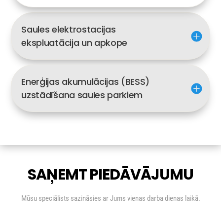
Saules elektrostacijas
ekspluatācija un apkope
Enerģijas akumulācijas (BESS)
uzstādīšana saules parkiem
SAŅEMT PIEDĀVĀJUMU
Mūsu speciālists sazināsies ar Jums vienas darba dienas laikā.