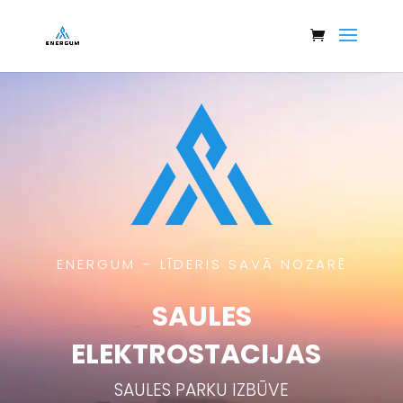
ENERGUM – LĪDERIS SAVĀ NOZARĒ
SAULES
ELEKTROSTACIJAS
SAULES PARKU IZBŪVE