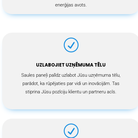
enerģijas avots.
R
UZLABOJIET UZŅĒMUMA TĒLU
Saules paneļi palīdz uzlabot Jūsu uzņēmuma tēlu,
parādot, ka rūpējaties par vidi un inovācijām. Tas
stiprina Jūsu pozīciju klientu un partneru acīs.
D
R