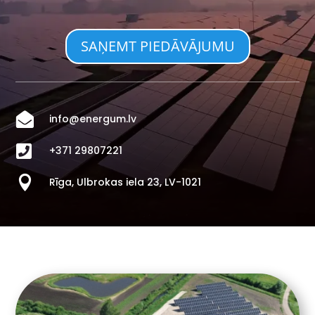
SAŅEMT PIEDĀVĀJUMU

info@energum.lv

+371 29807221

Rīga, Ulbrokas iela 23, LV-1021