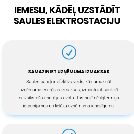
IEMESLI, KĀDĒĻ UZSTĀDĪT
SAULES ELEKTROSTACIJU
R
SAMAZINIET UZŅĒMUMA IZMAKSAS
Saules paneļi ir efektīvs veids, kā samazināt
uzņēmuma enerģijas izmaksas, izmantojot sauli kā
neizsīkstošu enerģijas avotu. Tas nozīmē ilgtermiņa
ietaupījumus un lielāku uzņēmuma ienesīgumu.