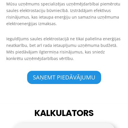
Mūsu uzņēmums specializējas uzņēmējdarbībai piemērotu
saules elektrostaciju būvniecībā. Izstrādājam efektīvus
risinājumus, kas ietaupa enerģiju un samazina uzņēmuma
elektroenerģijas izmaksas.
Ieguldījums saules elektrostacijā ne tikai palielina enerģijas
neatkarību, bet arī rada ietaupījumu uzņēmuma budžetā.
Mēs piedāvājam ilgtermiņa risinājumus, kas sniedz
konkrētu uzņēmējdarbības vērtību.
SAŅEMT PIEDĀVĀJUMU
KALKULATORS